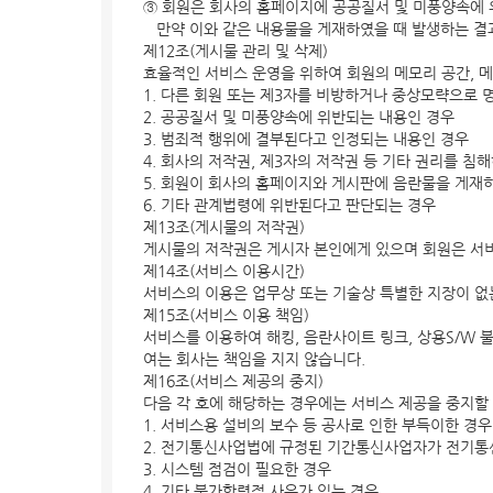
③ 회원은 회사의 홈페이지에 공공질서 및 미풍양속에 
만약 이와 같은 내용물을 게재하였을 때 발생하는 결
제12조(게시물 관리 및 삭제)
효율적인 서비스 운영을 위하여 회원의 메모리 공간, 
1. 다른 회원 또는 제3자를 비방하거나 중상모략으로
2. 공공질서 및 미풍양속에 위반되는 내용인 경우
3. 범죄적 행위에 결부된다고 인정되는 내용인 경우
4. 회사의 저작권, 제3자의 저작권 등 기타 권리를 침
5. 회원이 회사의 홈페이지와 게시판에 음란물을 게재
6. 기타 관계법령에 위반된다고 판단되는 경우
제13조(게시물의 저작권)
게시물의 저작권은 게시자 본인에게 있으며 회원은 서비
제14조(서비스 이용시간)
서비스의 이용은 업무상 또는 기술상 특별한 지장이 없는
제15조(서비스 이용 책임)
서비스를 이용하여 해킹, 음란사이트 링크, 상용S/W 
여는 회사는 책임을 지지 않습니다.
제16조(서비스 제공의 중지)
다음 각 호에 해당하는 경우에는 서비스 제공을 중지할
1. 서비스용 설비의 보수 등 공사로 인한 부득이한 경
2. 전기통신사업법에 규정된 기간통신사업자가 전기통
3. 시스템 점검이 필요한 경우
4. 기타 불가항력적 사유가 있는 경우